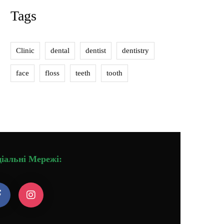
Tags
Clinic
dental
dentist
dentistry
face
floss
teeth
tooth
іальні Мережі: