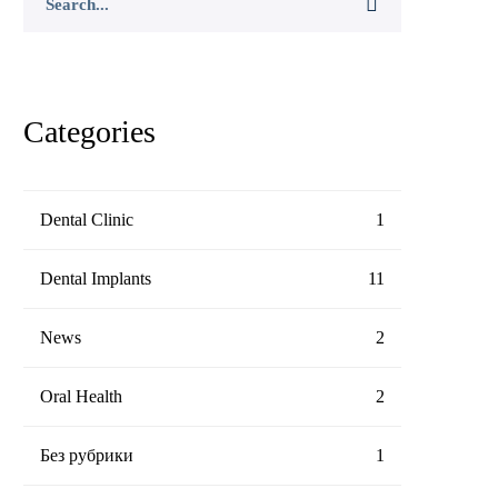
for:
Categories
Dental Clinic
1
Dental Implants
11
News
2
Oral Health
2
Без рубрики
1