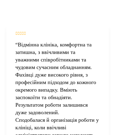
“Відмінна клініка, комфортна та
“Ул
затишна, з ввічливими та
пра
уважними співробітниками та
тур
чудовим сучасним обладнанням.
Вид
Фахівці дуже високого рівня, з
люб
професійним підходом до кожного
обл
окремого випадку. Вміють
каб
заспокоїти та обнадіяти.
Від
Результатом роботи залишився
час
дуже задоволений.
зав
Сподобалася й організація роботи у
Дяк
клініці, коли ввічливі
атм